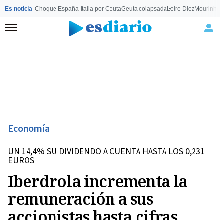
Es noticia
Choque España-Italia por Ceuta
Ceuta colapsada
Leire Diez
Mourinho
Menú
Economía
UN 14,4% SU DIVIDENDO A CUENTA HASTA LOS 0,231
EUROS
Iberdrola incrementa la
remuneración a sus
accionistas hasta cifras