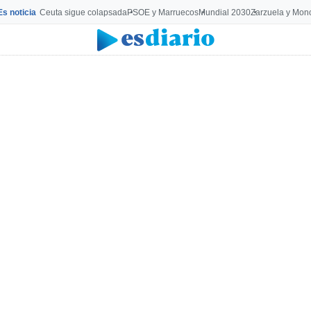
Es noticia
Ceuta sigue colapsada
PSOE y Marruecos
Mundial 2030
Zarzuela y Mon