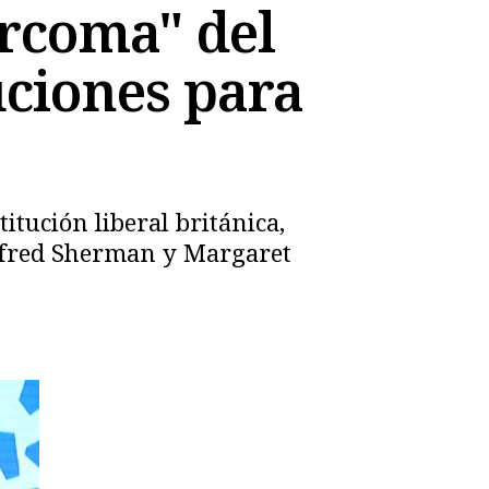
arcoma" del
uciones para
itución liberal británica,
 Alfred Sherman y Margaret