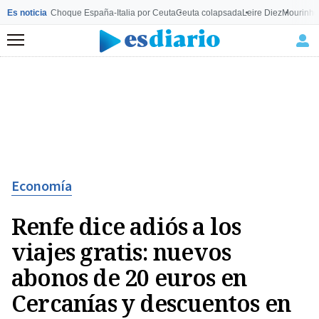
Es noticia
Choque España-Italia por Ceuta
Ceuta colapsada
Leire Diez
Mourinho
Menú
Economía
Renfe dice adiós a los
viajes gratis: nuevos
abonos de 20 euros en
Cercanías y descuentos en