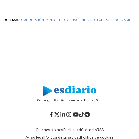
CORRUPCIÓN
MINISTERIO DE HACIENDA
SECTOR PÚBLICO
IVA
JUSTIC
Copyright ©2026 El Semanal Digital, S.L.
Facebook
Twitter
LinkedIn
Instagram
YouTube
TikTok
Telegram
Quiénes somos
Publicidad
Contacto
RSS
Aviso legal
Política de privacidad
Política de cookies