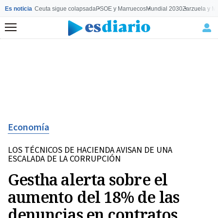
Es noticia
Ceuta sigue colapsada
PSOE y Marruecos
Mundial 2030
Zarzuela y M
Menú
Economía
LOS TÉCNICOS DE HACIENDA AVISAN DE UNA
ESCALADA DE LA CORRUPCIÓN
Gestha alerta sobre el
aumento del 18% de las
denuncias en contratos