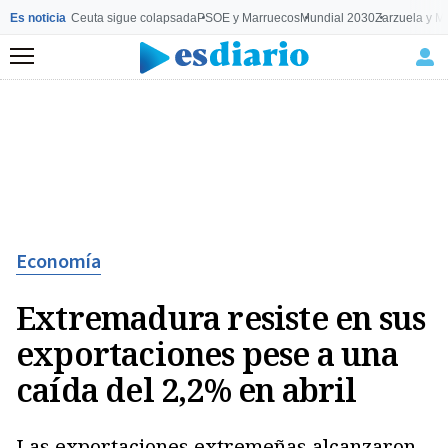
Es noticia
Ceuta sigue colapsada
PSOE y Marruecos
Mundial 2030
Zarzuela y M
Menú
Economía
Extremadura resiste en sus
exportaciones pese a una
caída del 2,2% en abril
Las exportaciones extremeñas alcanzaron