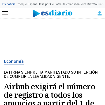
Es noticia
Choque España-Italia por Ceuta
Ceuta colapsada
Leire Diez
Mourinho
Menú
Economía
LA FIRMA SIEMPRE HA MANIFESTADO SU INTENCIÓN
DE CUMPLIR LA LEGALIDAD VIGENTE.
Airbnb exigirá el número
de registro a todos los
anuncios a partir del 1 de