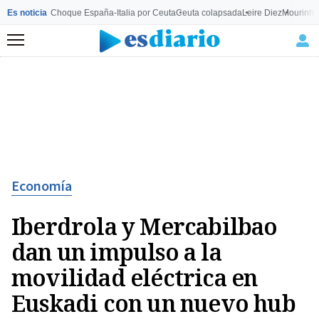
Es noticia
Choque España-Italia por Ceuta
Ceuta colapsada
Leire Diez
Mourinho
Menú
Economía
Iberdrola y Mercabilbao
dan un impulso a la
movilidad eléctrica en
Euskadi con un nuevo hub