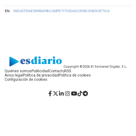
EN:
INDUSTRIA
ESPAÑA
PIB
COMPETITIVIDAD
CRISIS ENERGÉTICA
Copyright ©2026 El Semanal Digital, S.L.
Quiénes somos
Publicidad
Contacto
RSS
Aviso legal
Política de privacidad
Política de cookies
Configuración de cookies
Facebook
Twitter
LinkedIn
Instagram
YouTube
TikTok
Telegram