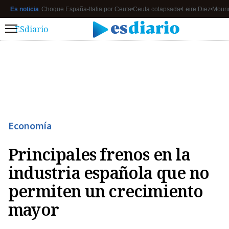
Es noticia
Choque España-Italia por Ceuta
Ceuta colapsada
Leire Diez
Mouri
ESdiario
Menú
Economía
Principales frenos en la
industria española que no
permiten un crecimiento
mayor