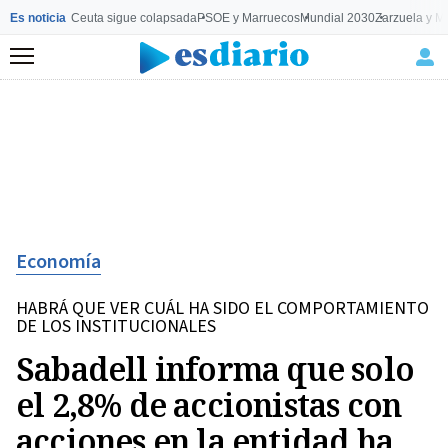
Es noticia
Ceuta sigue colapsada
PSOE y Marruecos
Mundial 2030
Zarzuela y M
Menú
Economía
HABRÁ QUE VER CUÁL HA SIDO EL COMPORTAMIENTO
DE LOS INSTITUCIONALES
Sabadell informa que solo
el 2,8% de accionistas con
acciones en la entidad ha