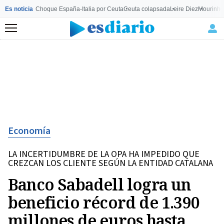
Es noticia
Choque España-Italia por Ceuta
Ceuta colapsada
Leire Diez
Mourinho
Menú
Economía
LA INCERTIDUMBRE DE LA OPA HA IMPEDIDO QUE
CREZCAN LOS CLIENTE SEGÚN LA ENTIDAD CATALANA
Banco Sabadell logra un
beneficio récord de 1.390
millones de euros hasta