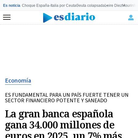
Es noticia
Choque España-Italia por Ceuta
Ceuta colapsada
Leire Diez
Mourinho
Menú
Economía
ES FUNDAMENTAL PARA UN PAÍS FUERTE TENER UN
SECTOR FINANCIERO POTENTE Y SANEADO
La gran banca española
gana 34.000 millones de
euros en 2025, un 7% más