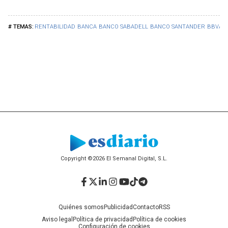
RENTABILIDAD
BANCA
BANCO SABADELL
BANCO SANTANDER
BBVA
Copyright ©2026 El Semanal Digital, S.L.
Facebook
Twitter
LinkedIn
Instagram
YouTube
TikTok
Telegram
Quiénes somos
Publicidad
Contacto
RSS
Aviso legal
Política de privacidad
Política de cookies
Configuración de cookies