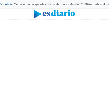
Es noticia
Ceuta sigue colapsada
PSOE y Marruecos
Mundial 2030
Zarzuela y Mon