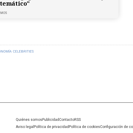
 temático"
LMOS
ONOMÍA
CELEBRITIES
Quiénes somos
Publicidad
Contacto
RSS
Aviso legal
Política de privacidad
Política de cookies
Configuración de c