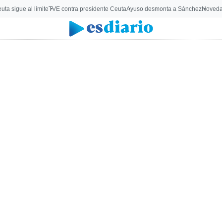
uta sigue al límite
TVE contra presidente Ceuta
Ayuso desmonta a Sánchez
Noveda