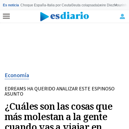
Es noticia
Choque España-Italia por Ceuta
Ceuta colapsada
Leire Diez
Mourinho
Menú
Economía
EDREAMS HA QUERIDO ANALIZAR ESTE ESPINOSO
ASUNTO
¿Cuáles son las cosas que
más molestan a la gente
cuando vas a viajar en