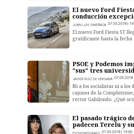
El nuevo Ford Fiest
conducción excepci
07.05.2018 | 19
JUAN LUIS OMEÑACA
El nuevo Ford Fiesta ST lle
gratificante hasta la fecha
PSOE y Podemos imp
"sus" tres universi
07.05.2018 
JAVIER RUIZ DE VERGARA
Ni a los socialistas ni a lo
cajones de la Complutense, 
rector Gabilondo. ¿Qué oc
El pasado trágico de
padecen Terelu y su
07.05.2018 | 19:00
ESCHISMÓGRAFO