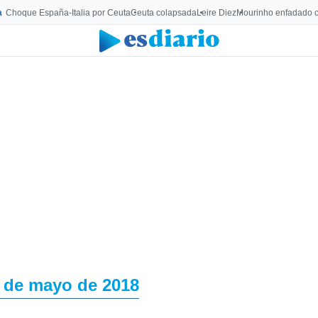
a
Choque España-Italia por Ceuta
Ceuta colapsada
Leire Diez
Mourinho enfadado c
 de mayo de 2018