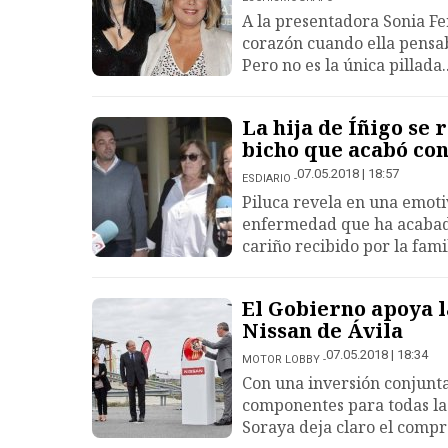
A la presentadora Sonia Fer
corazón cuando ella pensab
Pero no es la única pillada..
La hija de Íñigo se
bicho que acabó con
07.05.2018 | 18:57
ESDIARIO
Piluca revela en una emoti
enfermedad que ha acabado
cariño recibido por la famil
El Gobierno apoya l
Nissan de Ávila
07.05.2018 | 18:34
MOTOR LOBBY
Con una inversión conjunta
componentes para todas las
Soraya deja claro el comp