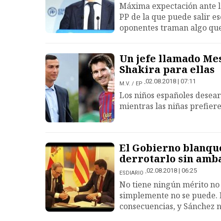
Máxima expectación ante la
PP de la que puede salir es
oponentes traman algo que
Un jefe llamado Mess
Shakira para ellas
02.08.2018 | 07:11
M.V. / EP
Los niños españoles desearí
mientras las niñas prefier
El Gobierno blanque
derrotarlo sin amb
02.08.2018 | 06:25
ESDIARIO
No tiene ningún mérito no c
simplemente no se puede. 
consecuencias, y Sánchez n