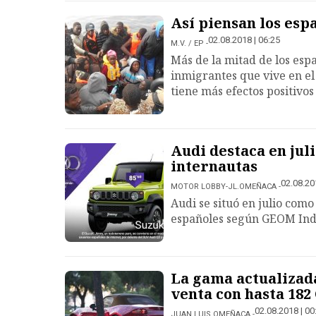
Así piensan los esp
02.08.2018 | 06:25
M.V. / EP
Más de la mitad de los esp
inmigrantes que vive en el
tiene más efectos positivos
Audi destaca en jul
internautas
02.08.20
MOTOR LOBBY-JL.OMEÑACA
Audi se situó en julio com
españoles según GEOM Ind
La gama actualizada
venta con hasta 182
02.08.2018 | 00
JUAN LUIS OMEÑACA