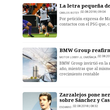
La letra pequeña de
02.08.2018 | 09:04
CARLOS BOTEY
Por petición expresa de Ma
contactos con el PSG que, c
BMW Group reafirma
02.08.20
MOTOR LOBBY-JL.OMEÑACA
BMW Group invirtió en la 
año, mientras que al mism
crecimiento rentable
Zarzalejos pone ner
sobre Sánchez y Ca
02.08.2018 | 08:32
ESDIARIO