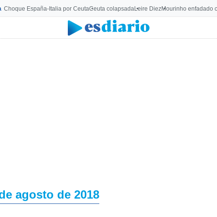
a
Choque España-Italia por Ceuta
Ceuta colapsada
Leire Diez
Mourinho enfadado c
 de agosto de 2018