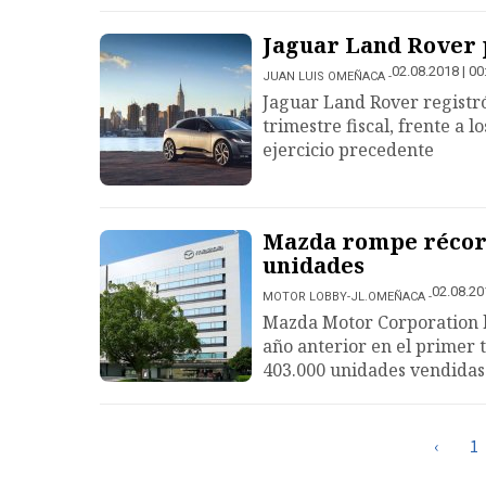
Jaguar Land Rover p
02.08.2018 | 00
JUAN LUIS OMEÑACA
Jaguar Land Rover registró
trimestre fiscal, frente a 
ejercicio precedente
Mazda rompe récord
unidades
02.08.20
MOTOR LOBBY-JL.OMEÑACA
Mazda Motor Corporation b
año anterior en el primer t
403.000 unidades vendidas
‹
1