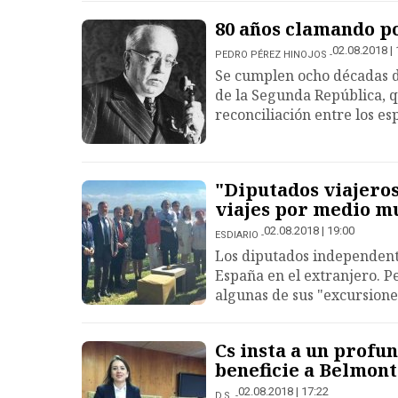
80 años clamando po
02.08.2018 | 
PEDRO PÉREZ HINOJOS
Se cumplen ocho décadas d
de la Segunda República, qu
reconciliación entre los es
"Diputados viajeros
viajes por medio m
02.08.2018 | 19:00
ESDIARIO
Los diputados independent
España en el extranjero. Per
algunas de sus "excursione
Cs insta a un profu
beneficie a Belmon
02.08.2018 | 17:22
D.S.