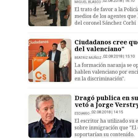
02.08.2018 | 16:10
MIGUEL BLASCO
El trato de favor a la Polic
medios de los agentes que l
del coronel Sánchez Corbí
Ciudadanos cree que
del valenciano"
02.08.2018 | 15:10
BEATRIZ MUÑOZ
La formación naranja se op
hablen valenciano por enci
en la discriminación".
Dragó publica en su
vetó a Jorge Verstr
02.08.2018 | 14:15
ESDIARIO
El escritor ha utilizado su
sobre inmigración que "El 
soportarían su contenido.