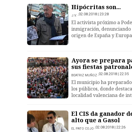
Hipócritas son...
02.08.2018 | 23:28
J.V.
El activista próximo a Pod
inmigración, denunciando e
origen de España y Europa
Ayora se prepara pa
sus fiestas patronal
02.08.2018 | 22:35
BEATRIZ MUÑOZ
El municipio ha preparado
los públicos, donde destaca
localidad valenciana de int
El CIS da ganador d
alto que a Gasol
02.08.2018 | 22:26
EL PATO COJO