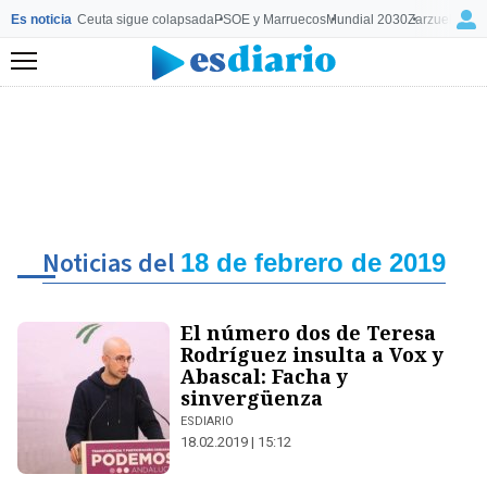
Es noticia
Ceuta sigue colapsada
PSOE y Marruecos
Mundial 2030
Zarzuela y M
Menú
Noticias del
18 de febrero de 2019
El número dos de Teresa
Rodríguez insulta a Vox y
Abascal: Facha y
sinvergüenza
ESDIARIO
18.02.2019 | 15:12