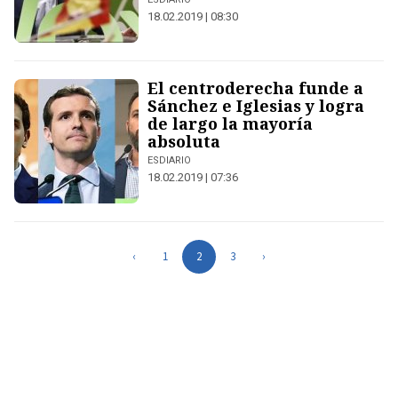
18.02.2019 | 08:30
El centroderecha funde a
Sánchez e Iglesias y logra
de largo la mayoría
absoluta
ESDIARIO
18.02.2019 | 07:36
‹
1
2
3
›