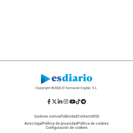
Copyright ©2026 El Semanal Digital, S.L.
Facebook
Twitter
LinkedIn
Instagram
YouTube
TikTok
Telegram
Quiénes somos
Publicidad
Contacto
RSS
Aviso legal
Política de privacidad
Política de cookies
Configuración de cookies