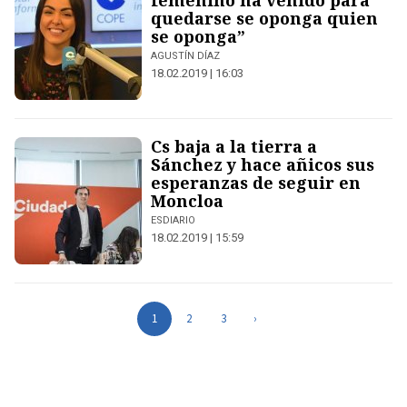
femenino ha venido para
quedarse se oponga quien
se oponga”
AGUSTÍN DÍAZ
18.02.2019 | 16:03
Cs baja a la tierra a
Sánchez y hace añicos sus
esperanzas de seguir en
Moncloa
ESDIARIO
18.02.2019 | 15:59
1
2
3
›