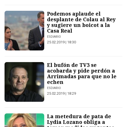
Podemos aplaude el
desplante de Colau al Rey
y sugiere un boicot a la
Casa Real
ESDIARIO
25.02.2019 | 18:30
El bufón de TV3 se
acobarda y pide perdón a
Arrimadas para que no le
echen
ESDIARIO
25.02.2019 | 18:29
La metedura de pata de
Lydia Lozano obliga a