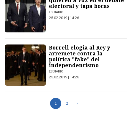
quieren a Vox en el debate
electoral y tapa bocas
ESDIARIO
25.02.2019 | 14:26
Borrell elogia al Rey y
arremete contra la
política "fake" del
independentismo
ESDIARIO
25.02.2019 | 14:26
1
2
›