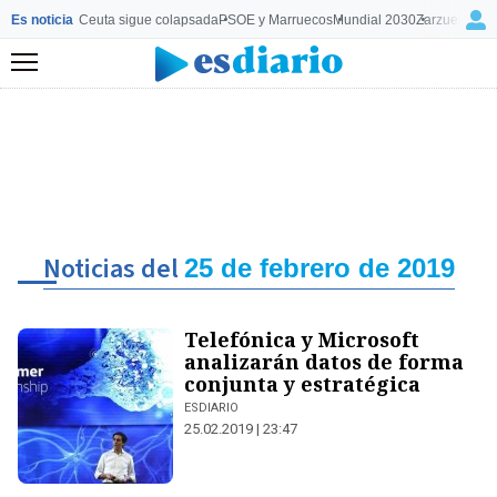
Es noticia
Ceuta sigue colapsada
PSOE y Marruecos
Mundial 2030
Zarzuela y M
Menú
Noticias del
25 de febrero de 2019
Telefónica y Microsoft
analizarán datos de forma
conjunta y estratégica
ESDIARIO
25.02.2019 | 23:47