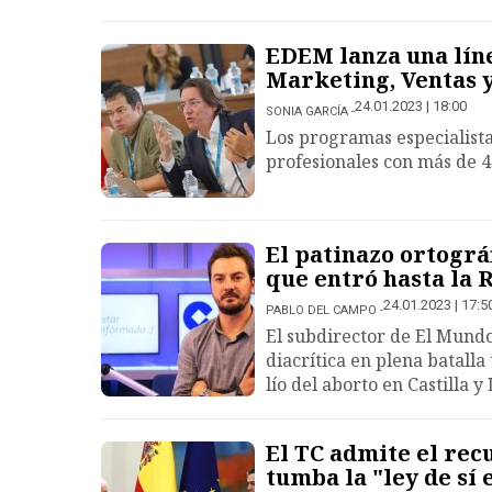
EDEM lanza una lín
Marketing, Ventas
24.01.2023 | 18:00
SONIA GARCÍA
Los programas especialistas
profesionales con más de 4
El patinazo ortográ
que entró hasta la 
24.01.2023 | 17:5
PABLO DEL CAMPO
El subdirector de El Mundo
diacrítica en plena batalla
lío del aborto en Castilla y
El TC admite el rec
tumba la "ley de sí e