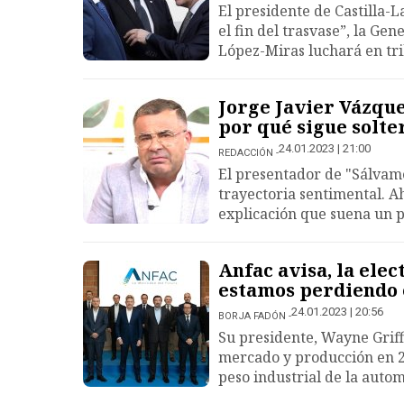
El presidente de Castilla-
el fin del trasvase”, la Gen
López-Miras luchará en tr
Jorge Javier Vázque
por qué sigue solte
24.01.2023 | 21:00
REDACCIÓN
El presentador de "Sálvame
trayectoria sentimental. A
explicación que suena un p
Anfac avisa, la elec
estamos perdiendo 
24.01.2023 | 20:56
BORJA FADÓN
Su presidente, Wayne Griff
mercado y producción en 20
peso industrial de la auto