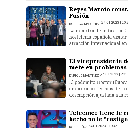
Reyes Maroto const
Fusión
24.01.2023 | 20:
RODRIGO MARTÍNEZ
La ministra de Industria, 
hostelería española visita
atracción internacional en
El vicepresidente de
mete en problemas
24.01.2023 | 20:
ENRIQUE MARTÍNEZ
El podemita Héctor Illuec
empresarios” y considera q
descripción ajustada a la r
Telecinco tiene fe c
hecho no le "castiga
24.01.2023 | 19:45
ROCÍO DÍAZ