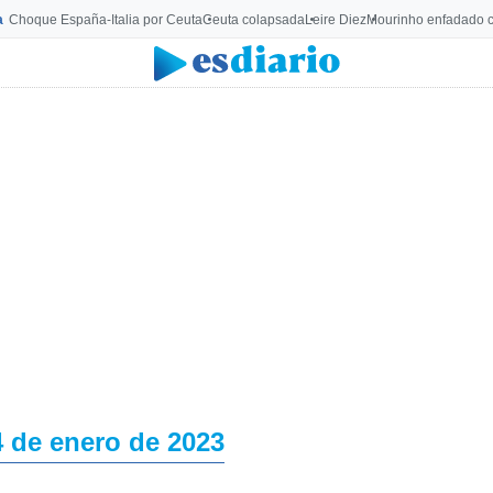
a
Choque España-Italia por Ceuta
Ceuta colapsada
Leire Diez
Mourinho enfadado c
4 de enero de 2023