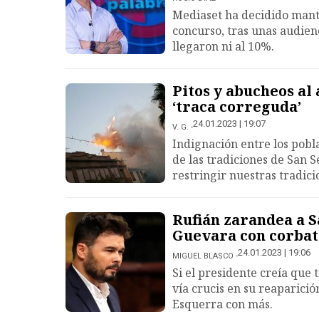
Mediaset ha decidido mante
concurso, tras unas audien
llegaron ni al 10%.
Pitos y abucheos al 
‘traca correguda’
24.01.2023 | 19:07
V. G.
Indignación entre los pobla
de las tradiciones de San 
restringir nuestras tradici
Rufián zarandea a S
Guevara con corbat
24.01.2023 | 19:06
MIGUEL BLASCO
Si el presidente creía que
vía crucis en su reaparició
Esquerra con más.