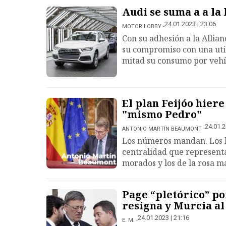
Audi se suma a a la 
24.01.2023 | 23:06
MOTOR LOBBY
Con su adhesión a la Allia
su compromiso con una util
mitad su consumo por vehí
El plan Feijóo hiere
"mismo Pedro"
24.01.2
ANTONIO MARTÍN BEAUMONT
Los números mandan. Los bl
centralidad que representa 
morados y los de la rosa m
Page “pletórico” po
resigna y Murcia al
24.01.2023 | 21:16
E. M.