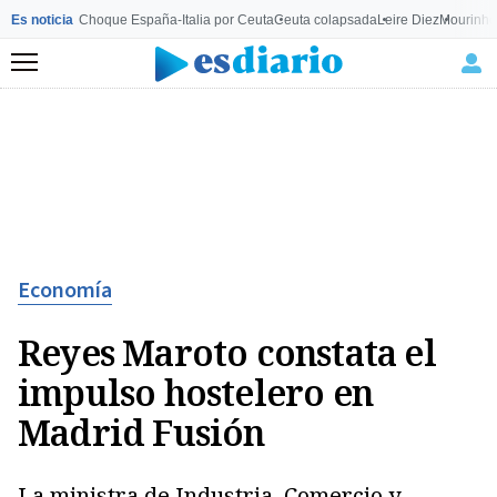
Es noticia
Choque España-Italia por Ceuta
Ceuta colapsada
Leire Diez
Mourinho
Menú
Economía
Reyes Maroto constata el
impulso hostelero en
Madrid Fusión
La ministra de Industria, Comercio y