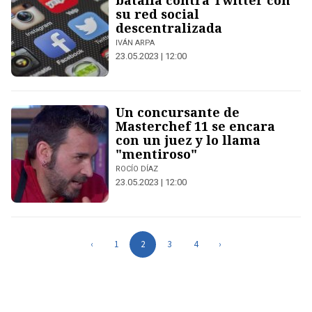
batalla contra Twitter con
su red social
descentralizada
IVÁN ARPA
23.05.2023 | 12:00
Un concursante de
Masterchef 11 se encara
con un juez y lo llama
"mentiroso"
ROCÍO DÍAZ
23.05.2023 | 12:00
‹
1
2
3
4
›