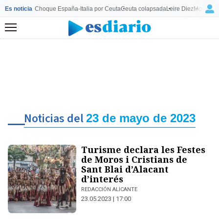
Es noticia
Choque España-Italia por Ceuta
Ceuta colapsada
Leire Diez
Mourinho
Menú
Noticias del
23 de mayo de 2023
Turisme declara les Festes
de Moros i Cristians de
Sant Blai d’Alacant
d’interés
REDACCIÓN ALICANTE
23.05.2023 | 17:00