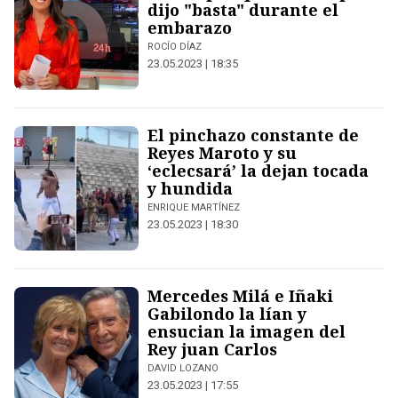
dijo "basta" durante el
embarazo
ROCÍO DÍAZ
23.05.2023 | 18:35
El pinchazo constante de
Reyes Maroto y su
‘eclecsará’ la dejan tocada
y hundida
ENRIQUE MARTÍNEZ
23.05.2023 | 18:30
Mercedes Milá e Iñaki
Gabilondo la lían y
ensucian la imagen del
Rey juan Carlos
DAVID LOZANO
23.05.2023 | 17:55