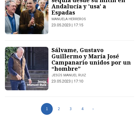
sequía desde su mitin en
Andalucía y 'usa' a
Espadas
MANUELA HERREROS
23.05.2023 | 17:15
Sálvame, Gustavo
Guillermo y María José
Campanario unidos por un
“hombre”
JESÚS MANUEL RUIZ
23.05.2023 | 17:10
1
2
3
4
›