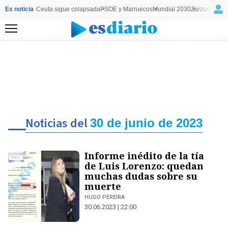
Es noticia
Ceuta sigue colapsada
PSOE y Marruecos
Mundial 2030
Zarzuela y M
Menú
Noticias del
30 de junio de 2023
Informe inédito de la tía
de Luis Lorenzo: quedan
muchas dudas sobre su
muerte
HUGO PEREIRA
30.06.2023 | 22:00