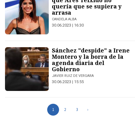
que Ares Teixidó no
quería que se supiera y
arrasa
CANDELA ALBA
30.06.2023 | 16:30
Sánchez "despide" a Irene
Montero y la borra de la
agenda diaria del
Gobierno
JAVIER RUIZ DE VERGARA
30.06.2023 | 15:55
1
2
3
›