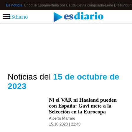
Es noticia
Choque España-Italia por Ceuta
Ceuta colapsada
Leire Diez
Mouri
ESdiario
Menú
Noticias del
15 de octubre de
2023
Ni el VAR ni Haaland pueden
con España: Gavi mete a la
Selección en la Eurocopa
Alberto Marrero
15.10.2023 | 22:40