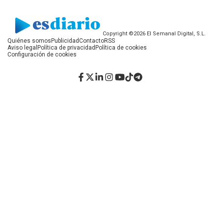
Copyright ©2026 El Semanal Digital, S.L.
Quiénes somos
Publicidad
Contacto
RSS
Aviso legal
Política de privacidad
Política de cookies
Configuración de cookies
Facebook
Twitter
LinkedIn
Instagram
YouTube
TikTok
Telegram