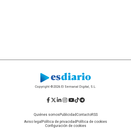
Copyright ©2026 El Semanal Digital, S.L.
Facebook
Twitter
LinkedIn
Instagram
YouTube
TikTok
Telegram
Quiénes somos
Publicidad
Contacto
RSS
Aviso legal
Política de privacidad
Política de cookies
Configuración de cookies