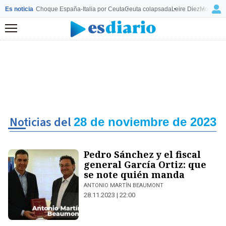
Es noticia
Choque España-Italia por Ceuta
Ceuta colapsada
Leire Diez
Mourinho
Menú
Noticias del
28 de noviembre de 2023
Pedro Sánchez y el fiscal
general García Ortiz: que
se note quién manda
ANTONIO MARTÍN BEAUMONT
28.11.2023 | 22:00