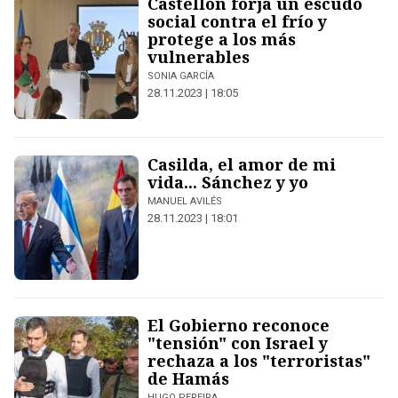
Castellón forja un escudo
social contra el frío y
protege a los más
vulnerables
SONIA GARCÍA
28.11.2023 | 18:05
Casilda, el amor de mi
vida... Sánchez y yo
MANUEL AVILÉS
28.11.2023 | 18:01
El Gobierno reconoce
"tensión" con Israel y
rechaza a los "terroristas"
de Hamás
HUGO PEREIRA