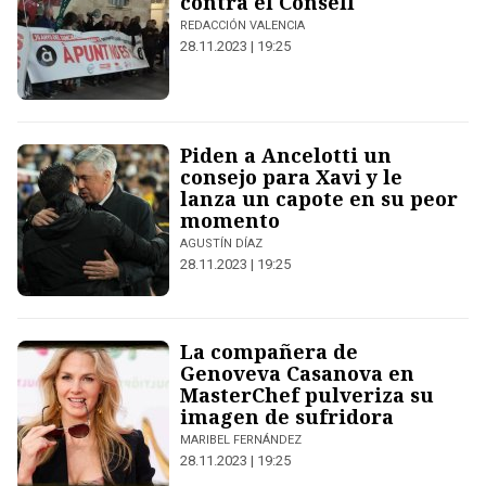
contra el Consell
REDACCIÓN VALENCIA
28.11.2023 | 19:25
Piden a Ancelotti un
consejo para Xavi y le
lanza un capote en su peor
momento
AGUSTÍN DÍAZ
28.11.2023 | 19:25
La compañera de
Genoveva Casanova en
MasterChef pulveriza su
imagen de sufridora
MARIBEL FERNÁNDEZ
28.11.2023 | 19:25