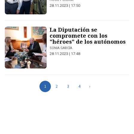
28.11.2023 | 17:50
La Diputación se
compromete con los
"héroes" de los autónomos
SONIA GARCÍA
28.11.2023 | 17:48
1
2
3
4
›