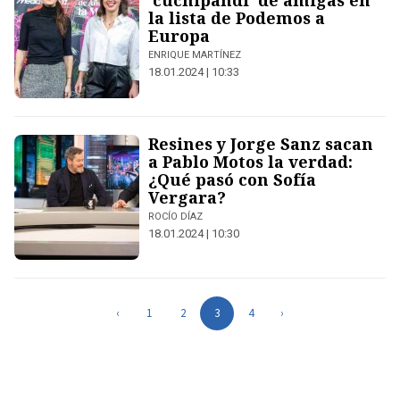
‘cuchipandi’ de amigas en
la lista de Podemos a
Europa
ENRIQUE MARTÍNEZ
18.01.2024 | 10:33
Resines y Jorge Sanz sacan
a Pablo Motos la verdad:
¿Qué pasó con Sofía
Vergara?
ROCÍO DÍAZ
18.01.2024 | 10:30
‹
1
2
3
4
›