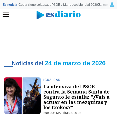
Es noticia
Ceuta sigue colapsada
PSOE y Marruecos
Mundial 2030
Zarzuela y M
Menú
Noticias del
24 de marzo de 2026
IGUALDAD
La ofensiva del PSOE
contra la Semana Santa de
Sagunto le estalla: "¿Vais a
actuar en las mezquitas y
los txokos?"
ENRIQUE MARTÍNEZ OLMOS