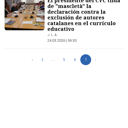
El presidente del CVC tilda
de "mascletà" la
declaración contra la
exclusión de autores
catalanes en el currículo
educativo
J. L. A.
24.03.2026 | 06:30
‹
1
…
5
6
7
›