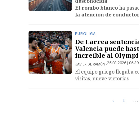
desconocida
.
El rombo blanco
ha pasad
la atención de conductor
EUROLIGA
De Larrea sentencia
Valencia puede hasta
increíble al Olympi
25.03.2026 | 06:39
JAVIER DE RAMÓN
El equipo griego llegaba c
visitas, nueve victorias
‹
1
…