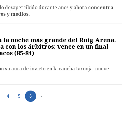
o desapercibido durante años y ahora
concentra
es y medios.
 la noche más grande del Roig Arena.
 con los árbitros: vence en un final
acos (85-84)
on su aura de invicto en la cancha taronja: nueve
4
5
6
›