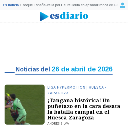
Es noticia
Choque España-Italia por Ceuta
Ceuta colapsada
Bronca en Palma
Mo
Menú
Noticias del
26 de abril de 2026
LIGA HYPERMOTION | HUESCA -
ZARAGOZA
¡Tangana histórica! Un
puñetazo en la cara desata
la batalla campal en el
Huesca-Zaragoza
ANDRÉS SILVA