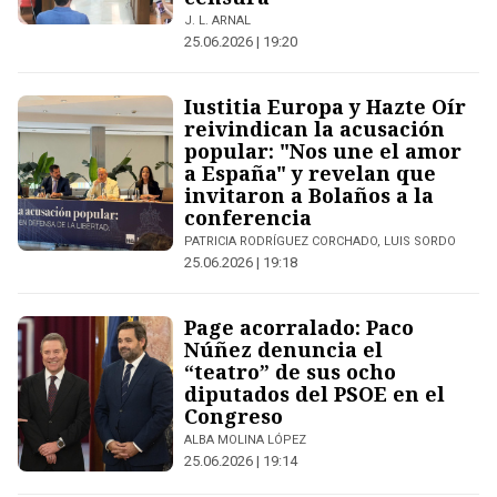
J. L. ARNAL
25.06.2026 | 19:20
Iustitia Europa y Hazte Oír
reivindican la acusación
popular: "Nos une el amor
a España" y revelan que
invitaron a Bolaños a la
conferencia
PATRICIA RODRÍGUEZ CORCHADO, LUIS SORDO
25.06.2026 | 19:18
Page acorralado: Paco
Núñez denuncia el
“teatro” de sus ocho
diputados del PSOE en el
Congreso
ALBA MOLINA LÓPEZ
25.06.2026 | 19:14