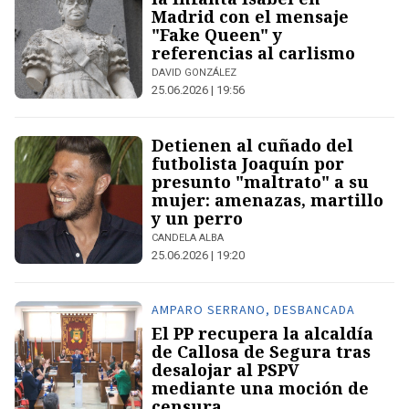
Madrid con el mensaje
"Fake Queen" y
referencias al carlismo
DAVID GONZÁLEZ
25.06.2026 | 19:56
Detienen al cuñado del
futbolista Joaquín por
presunto "maltrato" a su
mujer: amenazas, martillo
y un perro
CANDELA ALBA
25.06.2026 | 19:20
AMPARO SERRANO, DESBANCADA
El PP recupera la alcaldía
de Callosa de Segura tras
desalojar al PSPV
mediante una moción de
censura