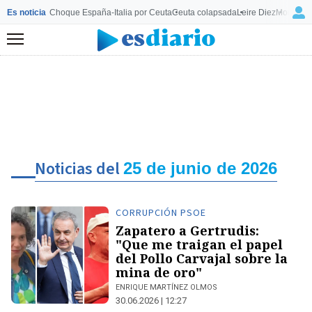
Es noticia
Choque España-Italia por Ceuta
Ceuta colapsada
Leire Diez
Mourinho
Menú
Noticias del
25 de junio de 2026
CORRUPCIÓN PSOE
Zapatero a Gertrudis:
"Que me traigan el papel
del Pollo Carvajal sobre la
mina de oro"
ENRIQUE MARTÍNEZ OLMOS
30.06.2026 | 12:27