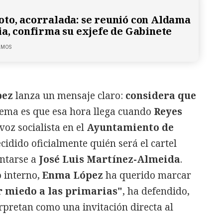
to, acorralada: se reunió con Aldama
ia, confirma su exjefe de Gabinete
LMOS
pez
lanza un mensaje claro:
considera que
blema es que esa hora llega cuando
Reyes
voz socialista en el
Ayuntamiento de
cidido oficialmente quién será el cartel
ntarse a
José Luis Martínez-Almeida
.
o interno,
Enma López
ha querido marcar
r miedo a las primarias"
, ha defendido,
rpretan como una invitación directa al