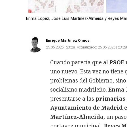
Enma López, José Luis Martínez-Almeida y Reyes Ma
Enrique Martínez Olmos
25.06.2026 | 23:28
Actualizado:
25.06.2026 | 23:28
Cuando parecía que al
PSOE
n
uno nuevo. Esta vez no tiene q
problemas del Gobierno, sino 
socialismo madrileño.
Enma 
presentarse a las
primarias
Ayuntamiento de Madrid 
Martínez-Almeida
, un paso
portavoz municipal,
Reyes M