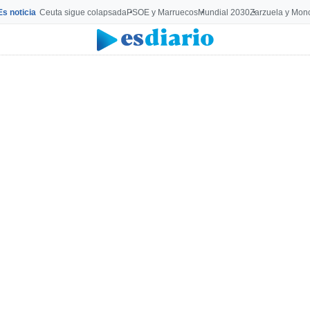
Es noticia
Ceuta sigue colapsada
PSOE y Marruecos
Mundial 2030
Zarzuela y Mon