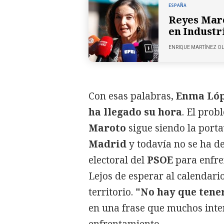
ESPAÑA
Reyes Maro
en Industr
ENRIQUE MARTÍNEZ O
Con esas palabras,
Enma Ló
ha llegado su hora
. El pro
Maroto
sigue siendo la porta
Madrid
y todavía no se ha de
electoral del
PSOE
para enfre
Lejos de esperar al calendari
territorio.
"No hay que tene
en una frase que muchos inte
enfrentamiento.