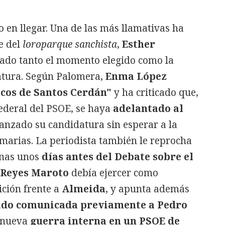
 en llegar. Una de las más llamativas ha
ne del
loroparque sanchista
,
Esther
nado tanto el momento elegido como la
atura. Según Palomera,
Enma López
ecos de Santos Cerdán"
y ha criticado que,
ederal del PSOE, se haya
adelantado al
lanzado su candidatura sin esperar a la
rimarias. La periodista también le reprocha
enas unos
días antes del Debate sobre el
Reyes Maroto
debía ejercer como
ición frente a
Almeida
, y apunta además
sido comunicada previamente a Pedro
a nueva
guerra interna en un PSOE de