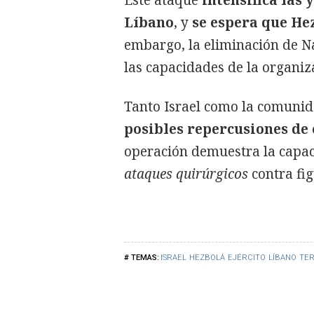
Este ataque
intensifica las 
Líbano
, y
se espera que He
embargo, la eliminación de N
las capacidades de la organiza
Tanto Israel como la comuni
posibles repercusiones de 
operación demuestra la capaci
ataques quirúrgicos
contra fig
ISRAEL
HEZBOLÁ
EJÉRCITO
LÍBANO
TE