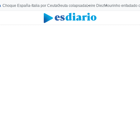
a
Choque España-Italia por Ceuta
Ceuta colapsada
Leire Diez
Mourinho enfadado c