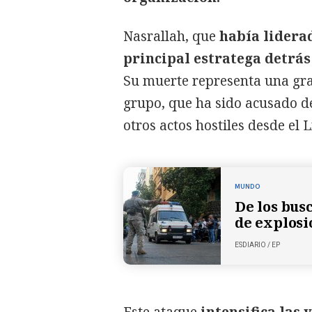
Nasrallah, que
había lidera
principal estratega detrás
Su muerte representa una gran
grupo, que ha sido acusado d
otros actos hostiles desde el 
MUNDO
De los busc
de explosi
ESDIARIO
/ EP