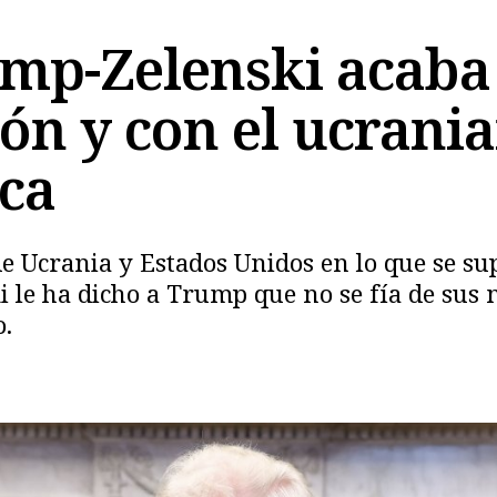
mp-Zelenski acaba
ión y con el ucran
nca
Copiar
 de Ucrania y Estados Unidos en lo que se s
ki le ha dicho a Trump que no se fía de sus 
o.