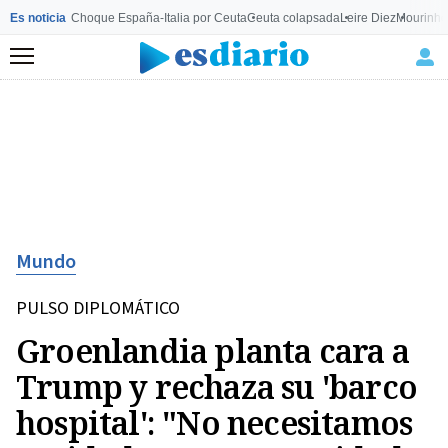
Es noticia
Choque España-Italia por Ceuta
Ceuta colapsada
Leire Diez
Mourinho
Menú
Mundo
PULSO DIPLOMÁTICO
Groenlandia planta cara a
Trump y rechaza su 'barco
hospital': "No necesitamos