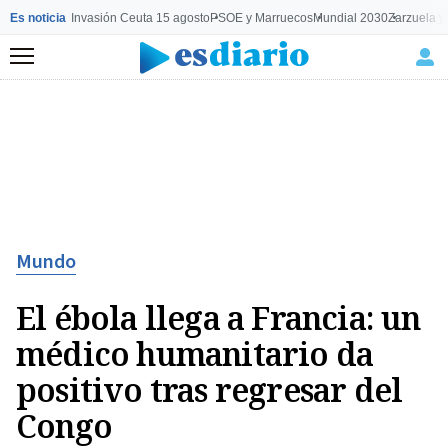
Es noticia
Invasión Ceuta 15 agosto
PSOE y Marruecos
Mundial 2030
Zarzuela y
Menú
Mundo
El ébola llega a Francia: un
médico humanitario da
positivo tras regresar del
Congo