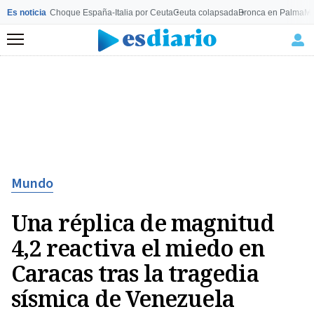
Es noticia
Choque España-Italia por Ceuta
Ceuta colapsada
Bronca en Palma
Mo
Menú
Mundo
Una réplica de magnitud
4,2 reactiva el miedo en
Caracas tras la tragedia
sísmica de Venezuela