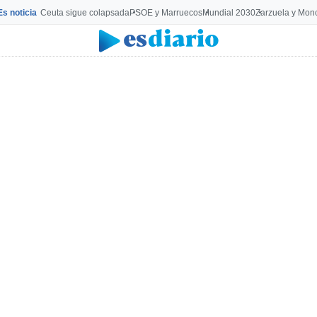
Es noticia
Ceuta sigue colapsada
PSOE y Marruecos
Mundial 2030
Zarzuela y Mon