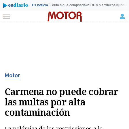
Es noticia
Ceuta sigue colapsada
PSOE y Marruecos
Mundial
Menú
Motor
Carmena no puede cobrar
las multas por alta
contaminación
La polémica de las restricciones a la