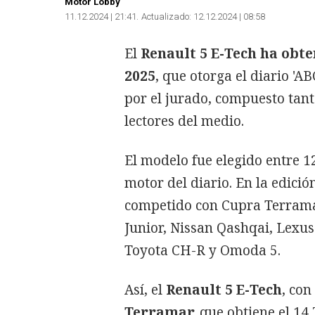
Motor Lobby
11.12.2024 | 21:41
Actualizado:
12.12.2024 | 08:58
El
Renault 5 E-Tech ha obt
2025
, que otorga el diario 'A
por el jurado, compuesto tant
lectores del medio.
El modelo fue elegido entre 12
motor del diario. En la edició
competido con Cupra Terramar
Junior, Nissan Qashqai, Lexus
Toyota CH-R y Omoda 5.
Así, el
Renault 5 E-Tech
, con
Terramar,
que obtiene el 14