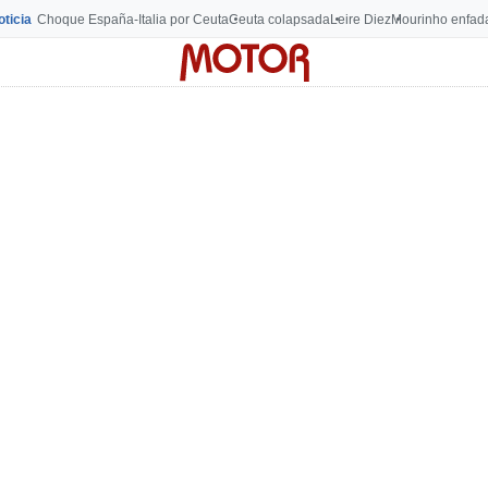
oticia
Choque España-Italia por Ceuta
Ceuta colapsada
Leire Diez
Mourinho enfad