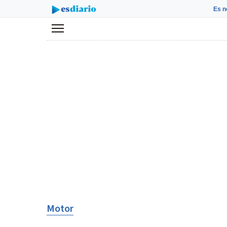
Es n
Menú
Motor