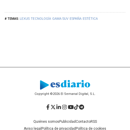
LEXUS
TECNOLOGÍA
GAMA SUV
ESPAÑA
ESTÉTICA
Copyright ©2026 El Semanal Digital, S.L.
Facebook
Twitter
LinkedIn
Instagram
YouTube
TikTok
Telegram
Quiénes somos
Publicidad
Contacto
RSS
Aviso legal
Política de privacidad
Política de cookies