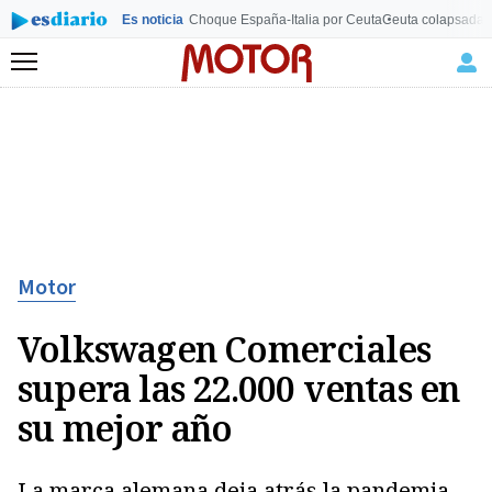
Es noticia
Choque España-Italia por Ceuta
Ceuta colapsada
L
Menú
Motor
Volkswagen Comerciales
supera las 22.000 ventas en
su mejor año
La marca alemana deja atrás la pandemia,