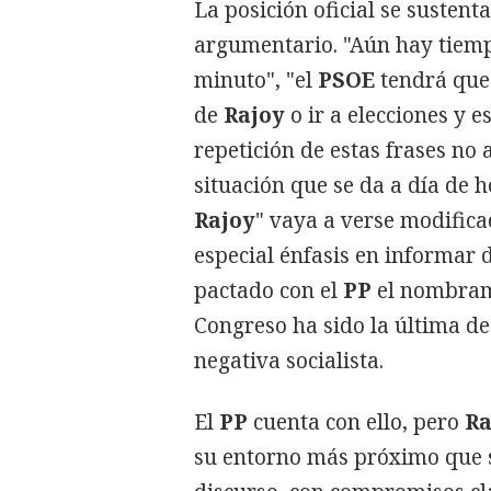
La posición oficial se sustent
argumentario. "Aún hay tiempo
minuto", "el
PSOE
tendrá que v
de
Rajoy
o ir a elecciones y e
repetición de estas frases no
situación que se da a día de 
Rajoy
" vaya a verse modifica
especial énfasis en informar 
pactado con el
PP
el nombram
Congreso ha sido la última de
negativa socialista.
El
PP
cuenta con ello, pero
Ra
su entorno más próximo que s