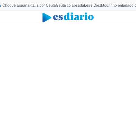
a
Choque España-Italia por Ceuta
Ceuta colapsada
Leire Diez
Mourinho enfadado c