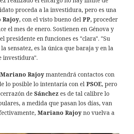
z realizado el encargo no hay límite de
idato proceda a la investidura, pero es una
o
Rajoy
, con el visto bueno del
PP
, proceder
ice el mes de enero. Sostienen en Génova y
l presidente en funciones es "clara". "Su
la sensatez, es la única que baraja y en la
e investidura".
Mariano Rajoy
mantendrá contactos con
e lo posible lo intentaría con el
PSOE
, pero
 cerrazón de
Sánchez
es de tal calibre lo
opulares, a medida que pasan los días, van
fectivamente,
Mariano Rajoy
no vuelva a