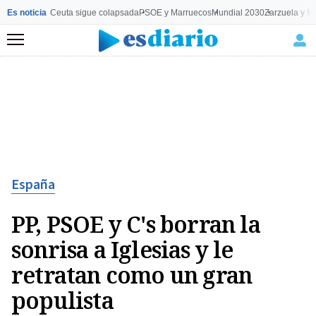
Es noticia
Ceuta sigue colapsada
PSOE y Marruecos
Mundial 2030
Zarzuela y M
Menú
España
PP, PSOE y C's borran la
sonrisa a Iglesias y le
retratan como un gran
populista