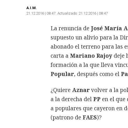
A.I.M.
21.12.2016 | 08:47
Actualizado:
21.12.2016 | 08:47
La renuncia de
José María 
supuesto un alivio para la Di
abonado el terreno para las e
carta a
Mariano Rajoy
deje b
formación a la que lleva vinc
Popular
, después como el
Pa
¿Quiere
Aznar
volver a la po
a la derecha del
PP
en el que 
a populares que cayeron en 
(patrono de
FAES
)?