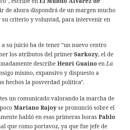
co", escribe en
El Mundo
Álvarez de
rtir de ahora dispondrá de un margen mucho
 su criterio y voluntad, para intervenir en
a su juicio ha de tener "un nuevo centro
ner los atributos del primer
Sarkozy
, el de
cionadamente describe
Henri Guaino
en
La
onsigo mismo, expansivo y dispuesto a
us hechos la posverdad política".
rtes un comunicado valorando la marcha de
mpoco
Mariano Rajoy
se pronunció sobre el
amente habló en esas primeras horas
Pablo
nal que como portavoz, ya que fue jefe de