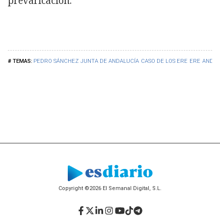
prevaricación.
PEDRO SÁNCHEZ
JUNTA DE ANDALUCÍA
CASO DE LOS ERE
ERE
ANDAL
Copyright ©2026 El Semanal Digital, S.L.
Facebook
Twitter
LinkedIn
Instagram
YouTube
TikTok
Telegram