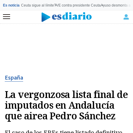
Es noticia
Ceuta sigue al límite
TVE contra presidente Ceuta
Ayuso desmonta a 
Menú
España
La vergonzosa lista final de
imputados en Andalucía
que airea Pedro Sánchez
El caso de los EREs tiene listado definitivo