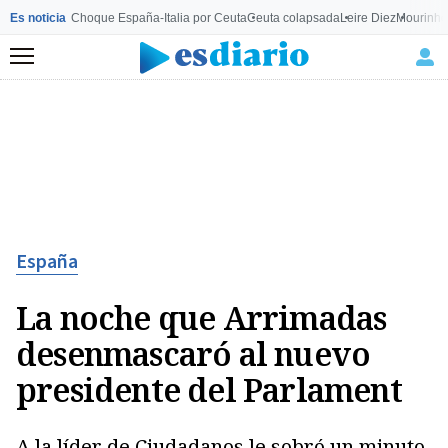
Es noticia
Choque España-Italia por Ceuta
Ceuta colapsada
Leire Diez
Mourinho
Menú
España
La noche que Arrimadas
desenmascaró al nuevo
presidente del Parlament
A la líder de Ciudadanos le sobró un minuto