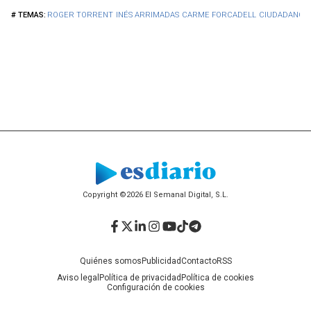
ROGER TORRENT
INÉS ARRIMADAS
CARME FORCADELL
CIUDADANOS
Copyright ©2026 El Semanal Digital, S.L.
Facebook
Twitter
LinkedIn
Instagram
YouTube
TikTok
Telegram
Quiénes somos
Publicidad
Contacto
RSS
Aviso legal
Política de privacidad
Política de cookies
Configuración de cookies