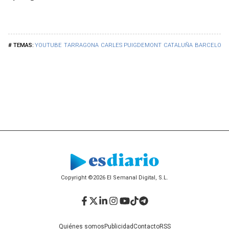
YOUTUBE
TARRAGONA
CARLES PUIGDEMONT
CATALUÑA
BARCELONA
Copyright ©2026 El Semanal Digital, S.L.
Facebook
Twitter
LinkedIn
Instagram
YouTube
TikTok
Telegram
Quiénes somos
Publicidad
Contacto
RSS