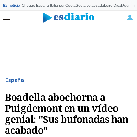
Es noticia
Choque España-Italia por Ceuta
Ceuta colapsada
Leire Diez
Mourinho
Menú
España
Boadella abochorna a
Puigdemont en un vídeo
genial: "Sus bufonadas han
acabado"